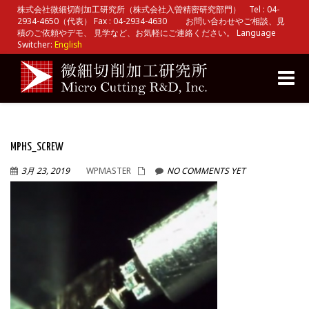
株式会社微細切削加工研究所（株式会社入曽精密研究部門） Tel : 04-
2934-4650（代表） Fax : 04-2934-4630 お問い合わせやご相談、見
積のご依頼やデモ、 見学など、お気軽にご連絡ください。 Language
Switcher:
English
Toggle
naviga
MPHS_SCREW
3月 23, 2019
WPMASTER
NO COMMENTS YET