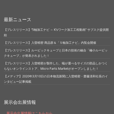
最新ニュース
【プレスリリース】“5軸加工ナビ ～ K’sワーク加工工程動画” サブスク提供開
始
【プレスリリース】入曽精密 商品群＆「５軸加工ナビ」内覧会開催
【プレスリリース】ルービックキューブと日本の技術の融合「極小ルービッ
クキューブ」が発表されました！
【プレスリリース】入曽精密が製作した、蟻が運べるサイズの部品しかつく
らないオンラインストア、Micro Parts Marketがオープンしました！
【メディア】2020年3月10日の日本物流新聞に入曽精密・齋藤清和社長のイ
ンタビュー記事掲載
展示会出展情報
展示会出展情報はこちらから