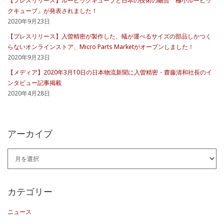
【プレスリリース】ルービックキューブと日本の技術の融合「極小ルービッ
クキューブ」が発表されました！
2020年9月23日
【プレスリリース】入曽精密が製作した、蟻が運べるサイズの部品しかつく
らないオンラインストア、Micro Parts Marketがオープンしました！
2020年9月23日
【メディア】2020年3月10日の日本物流新聞に入曽精密・齋藤清和社長のイ
ンタビュー記事掲載
2020年4月28日
アーカイブ
ア
ー
カ
カテゴリー
イ
ニュース
ブ