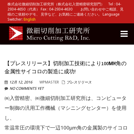
株式会社微細切削加工研究所（株式会社入曽精密研究部門） Tel : 04-
2934-4650（代表） Fax : 04-2934-4630 お問い合わせやご相談、見
積のご依頼やデモ、 見学など、お気軽にご連絡ください。 Language
Switcher:
English
Toggle
naviga
【プレスリリース】切削加工技術により100ΜM角の
金属性サイコロの製造に成功!
12月 12, 2016
WPMASTER
プレスリリース
NO COMMENTS YET
㈱入曽精密、㈱微細切削加工研究所は、コンピュータ
ー制御の汎用工作機械（マシニングセンター）を使用
し、
常温常圧の環境下で一辺100μm角の金属製のサイコロ