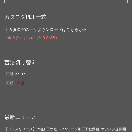
索:
カタログPDF一式
全カタログの一括ダウンロードはこちらから
全カタログ.zip（約5.8MB）
言語切り替え
English
日本語
最新ニュース
【プレスリリース】“5軸加工ナビ ～ K’sワーク加工工程動画” サブスク提供開