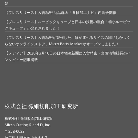
始
【プレスリリース】入曽精密 商品群＆「５軸加工ナビ」内覧会開催
【プレスリリース】ルービックキューブと日本の技術の融合「極小ルービッ
クキューブ」が発表されました！
【プレスリリース】入曽精密が製作した、蟻が運べるサイズの部品しかつく
らないオンラインストア、Micro Parts Marketがオープンしました！
【メディア】2020年3月10日の日本物流新聞に入曽精密・齋藤清和社長のイ
ンタビュー記事掲載
株式会社 微細切削加工研究所
株式会社 微細切削加工研究所
Micro Cutting R and D, Inc.
〒358-0033
埼玉県入間市狭山台4-6-7