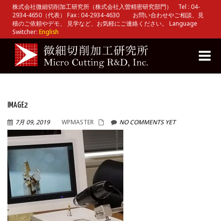
株式会社微細切削加工研究所（株式会社入曽精密研究部門） Tel : 04-
2934-4650（代表） Fax : 04-2934-4630 お問い合わせやご相談、見
積のご依頼やデモ、 見学など、お気軽にご連絡ください。 Language
Switcher:
English
Toggle
naviga
IMAGE2
7月 09, 2019
WPMASTER
NO COMMENTS YET