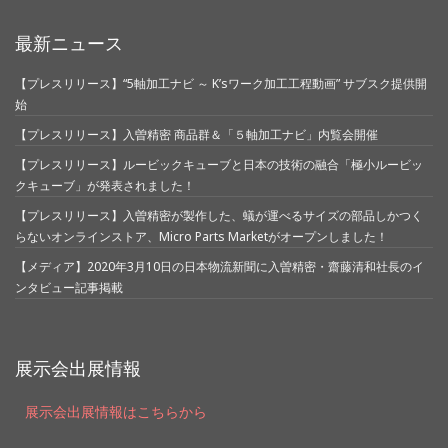
最新ニュース
【プレスリリース】“5軸加工ナビ ～ K’sワーク加工工程動画” サブスク提供開
始
【プレスリリース】入曽精密 商品群＆「５軸加工ナビ」内覧会開催
【プレスリリース】ルービックキューブと日本の技術の融合「極小ルービッ
クキューブ」が発表されました！
【プレスリリース】入曽精密が製作した、蟻が運べるサイズの部品しかつく
らないオンラインストア、Micro Parts Marketがオープンしました！
【メディア】2020年3月10日の日本物流新聞に入曽精密・齋藤清和社長のイ
ンタビュー記事掲載
展示会出展情報
展示会出展情報はこちらから