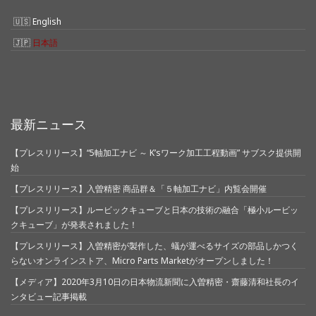
English
日本語
最新ニュース
【プレスリリース】“5軸加工ナビ ～ K’sワーク加工工程動画” サブスク提供開
始
【プレスリリース】入曽精密 商品群＆「５軸加工ナビ」内覧会開催
【プレスリリース】ルービックキューブと日本の技術の融合「極小ルービッ
クキューブ」が発表されました！
【プレスリリース】入曽精密が製作した、蟻が運べるサイズの部品しかつく
らないオンラインストア、Micro Parts Marketがオープンしました！
【メディア】2020年3月10日の日本物流新聞に入曽精密・齋藤清和社長のイ
ンタビュー記事掲載