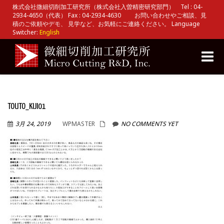
株式会社微細切削加工研究所（株式会社入曽精密研究部門） Tel : 04-
2934-4650（代表） Fax : 04-2934-4630 お問い合わせやご相談、見
積のご依頼やデモ、 見学など、お気軽にご連絡ください。 Language
Switcher:
English
Toggle
naviga
TOUTO_KIJI01
3月 24, 2019
WPMASTER
NO COMMENTS YET