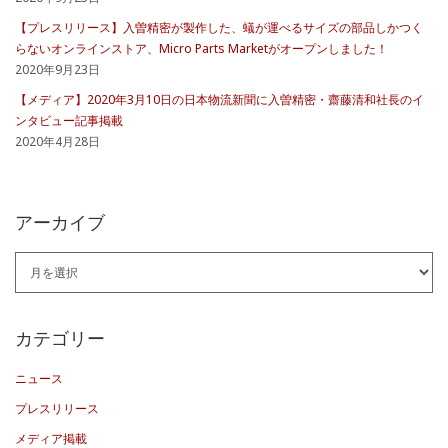
【プレスリリース】入曽精密が製作した、蟻が運べるサイズの部品しかつく
らないオンラインストア、Micro Parts Marketがオープンしました！
2020年9月23日
【メディア】2020年3月10日の日本物流新聞に入曽精密・齋藤清和社長のイ
ンタビュー記事掲載
2020年4月28日
アーカイブ
ア
ー
カ
カテゴリー
イ
ニュース
ブ
プレスリリース
メディア掲載