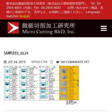
株式会社微細切削加工研究所（株式会社入曽精密研究部門） Tel : 04-
2934-4650（代表） Fax : 04-2934-4630 お問い合わせやご相談、見
積のご依頼やデモ、 見学など、お気軽にご連絡ください。 Language
Switcher:
English
Toggle
naviga
SAMPLE03_0114
3月 24, 2019
WPMASTER
NO COMMENTS YET