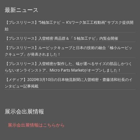
最新ニュース
【プレスリリース】“5軸加工ナビ ～ K’sワーク加工工程動画” サブスク提供開
始
【プレスリリース】入曽精密 商品群＆「５軸加工ナビ」内覧会開催
【プレスリリース】ルービックキューブと日本の技術の融合「極小ルービッ
クキューブ」が発表されました！
【プレスリリース】入曽精密が製作した、蟻が運べるサイズの部品しかつく
らないオンラインストア、Micro Parts Marketがオープンしました！
【メディア】2020年3月10日の日本物流新聞に入曽精密・齋藤清和社長のイ
ンタビュー記事掲載
展示会出展情報
展示会出展情報はこちらから