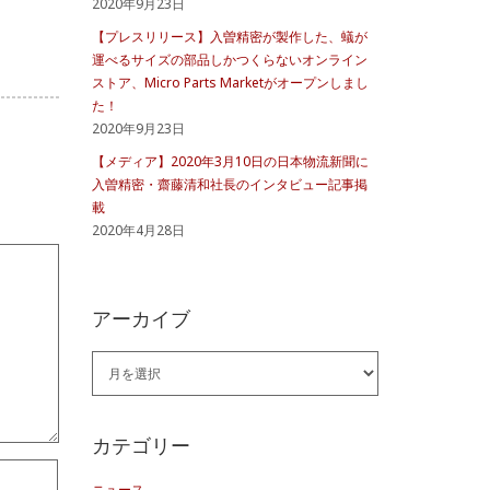
2020年9月23日
【プレスリリース】入曽精密が製作した、蟻が
運べるサイズの部品しかつくらないオンライン
ストア、Micro Parts Marketがオープンしまし
た！
2020年9月23日
【メディア】2020年3月10日の日本物流新聞に
入曽精密・齋藤清和社長のインタビュー記事掲
載
2020年4月28日
アーカイブ
ア
ー
カ
カテゴリー
イ
ニュース