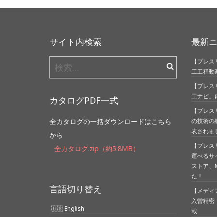
サイト内検索
最新
【プレスリ
検
工工程動
索:
【プレス
工ナビ」
カタログPDF一式
【プレス
全カタログの一括ダウンロードはこちら
の技術の
表されま
から
【プレス
全カタログ.zip（約5.8MB）
運べるサ
ストア、Mi
た！
言語切り替え
【メディア
入曽精密
English
載