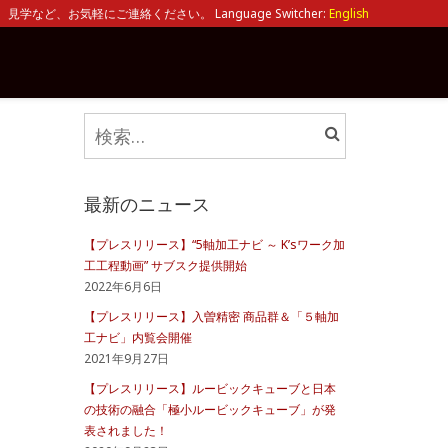
見学など、お気軽にご連絡ください。 Language Switcher:
English
検
索:
最新のニュース
【プレスリリース】“5軸加工ナビ ～ K’sワーク加
工工程動画” サブスク提供開始
2022年6月6日
【プレスリリース】入曽精密 商品群＆「５軸加
工ナビ」内覧会開催
2021年9月27日
【プレスリリース】ルービックキューブと日本
の技術の融合「極小ルービックキューブ」が発
表されました！