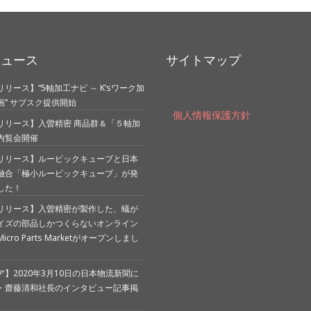
ニュース
サイトマップ
リース】“5軸加工ナビ ～ K’sワーク加
画” サブスク提供開始
個人情報保護方針
リリース】入曽精密 商品群＆「５軸加
内覧会開催
リリース】ルービックキューブと日本
融合「極小ルービックキューブ」が発
した！
リリース】入曽精密が製作した、蟻が
イズの部品しかつくらないオンライン
cro Parts Marketがオープンしまし
】2020年3月10日の日本物流新聞に
・齋藤清和社長のインタビュー記事掲