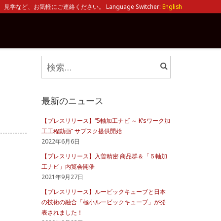
見学など、お気軽にご連絡ください。 Language Switcher:
English
検
索:
最新のニュース
【プレスリリース】“5軸加工ナビ ～ K’sワーク加
工工程動画” サブスク提供開始
2022年6月6日
【プレスリリース】入曽精密 商品群＆「５軸加
工ナビ」内覧会開催
2021年9月27日
【プレスリリース】ルービックキューブと日本
の技術の融合「極小ルービックキューブ」が発
表されました！