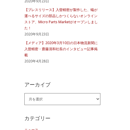
2020年9月23日
【プレスリリース】入曽精密が製作した、蟻が
運べるサイズの部品しかつくらないオンライン
ストア、Micro Parts Marketがオープンしまし
た！
2020年9月23日
【メディア】2020年3月10日の日本物流新聞に
入曽精密・齋藤清和社長のインタビュー記事掲
載
2020年4月28日
アーカイブ
ア
ー
カ
カテゴリー
イ
ニュース