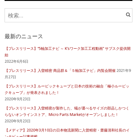
検
索:
最新のニュース
【プレスリリース】“5軸加工ナビ ～ K’sワーク加工工程動画” サブスク提供開
始
2022年6月6日
【プレスリリース】入曽精密 商品群＆「５軸加工ナビ」内覧会開催
2021年9
月27日
【プレスリリース】ルービックキューブと日本の技術の融合「極小ルービッ
クキューブ」が発表されました！
2020年9月23日
【プレスリリース】入曽精密が製作した、蟻が運べるサイズの部品しかつく
らないオンラインストア、Micro Parts Marketがオープンしました！
2020年9月23日
【メディア】2020年3月10日の日本物流新聞に入曽精密・齋藤清和社長のイ
ンタビュー記事掲載