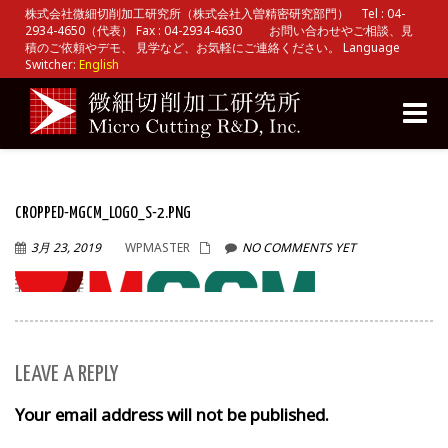
株式会社微細切削加工研究所（株式会社入曽精密研究部門） Tel : 04-
2934-4650（代表） Fax : 04-2934-4630 お問い合わせやご相談、見
積のご依頼やデモ、 見学など、お気軽にご連絡ください。 Language
Switcher:
English
Toggle
naviga
CROPPED-MGCM_LOGO_S-2.PNG
3月 23, 2019
WPMASTER
NO COMMENTS YET
LEAVE A REPLY
Your email address will not be published.