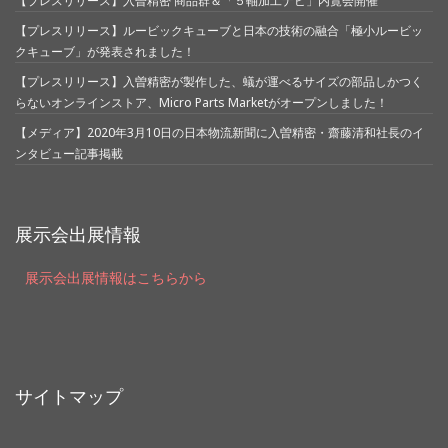
【プレスリリース】入曽精密 商品群＆「５軸加工ナビ」内覧会開催
【プレスリリース】ルービックキューブと日本の技術の融合「極小ルービッ
クキューブ」が発表されました！
【プレスリリース】入曽精密が製作した、蟻が運べるサイズの部品しかつく
らないオンラインストア、Micro Parts Marketがオープンしました！
【メディア】2020年3月10日の日本物流新聞に入曽精密・齋藤清和社長のイ
ンタビュー記事掲載
展示会出展情報
展示会出展情報はこちらから
サイトマップ