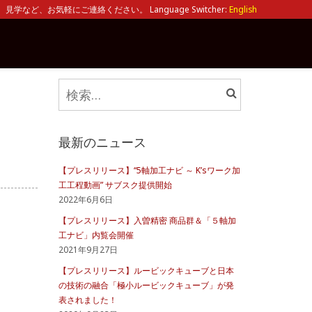
見学など、お気軽にご連絡ください。 Language Switcher:
English
検
索:
最新のニュース
【プレスリリース】“5軸加工ナビ ～ K’sワーク加
工工程動画” サブスク提供開始
2022年6月6日
【プレスリリース】入曽精密 商品群＆「５軸加
工ナビ」内覧会開催
2021年9月27日
【プレスリリース】ルービックキューブと日本
の技術の融合「極小ルービックキューブ」が発
表されました！