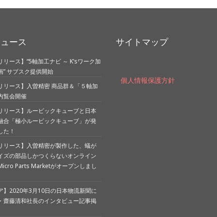
ニュース
サイトマップ
リース】“5軸加工ナビ ～ K’sワーク加
画” サブスク提供開始
個人情報保護方針
リリース】入曽精密 商品群＆「５軸加
内覧会開催
リリース】ルービックキューブと日本
融合「極小ルービックキューブ」が発
した！
リリース】入曽精密が製作した、蟻が
イズの部品しかつくらないオンライン
cro Parts Marketがオープンしまし
】2020年3月10日の日本物流新聞に
・齋藤清和社長のインタビュー記事掲