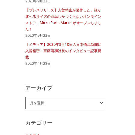
2020年9月23日
【プレスリリース】入曽精密が製作した、蟻が
運べるサイズの部品しかつくらないオンライン
ストア、Micro Parts Marketがオープンしまし
た！
2020年9月23日
【メディア】2020年3月10日の日本物流新聞に
入曽精密・齋藤清和社長のインタビュー記事掲
載
2020年4月28日
アーカイブ
ア
ー
カ
カテゴリー
イ
ニュース