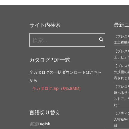
サイト内検索
最新
【プレスリ
検
工工程動
索:
【プレス
工ナビ」
カタログPDF一式
【プレス
全カタログの一括ダウンロードはこちら
の技術の
表されま
から
【プレス
全カタログ.zip（約5.8MB）
運べるサ
ストア、Mi
た！
言語切り替え
【メディア
入曽精密
English
載