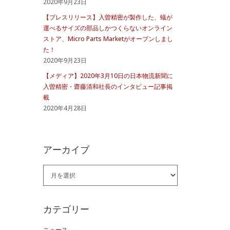
2020年9月23日
【プレスリリース】入曽精密が製作した、蟻が
運べるサイズの部品しかつくらないオンライン
ストア、Micro Parts Marketがオープンしまし
た！
2020年9月23日
【メディア】2020年3月10日の日本物流新聞に
入曽精密・齋藤清和社長のインタビュー記事掲
載
2020年4月28日
アーカイブ
ア
ー
カ
カテゴリー
イ
ニュース