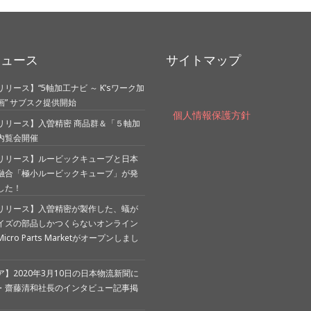
ニュース
サイトマップ
リース】“5軸加工ナビ ～ K’sワーク加
画” サブスク提供開始
個人情報保護方針
リリース】入曽精密 商品群＆「５軸加
内覧会開催
リリース】ルービックキューブと日本
融合「極小ルービックキューブ」が発
した！
リリース】入曽精密が製作した、蟻が
イズの部品しかつくらないオンライン
cro Parts Marketがオープンしまし
】2020年3月10日の日本物流新聞に
・齋藤清和社長のインタビュー記事掲