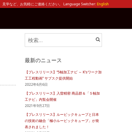
見学など、お気軽にご連絡ください。 Language Switcher:
English
検
索:
最新のニュース
【プレスリリース】“5軸加工ナビ ～ K’sワーク加
工工程動画” サブスク提供開始
2022年6月6日
【プレスリリース】入曽精密 商品群＆「５軸加
工ナビ」内覧会開催
2021年9月27日
【プレスリリース】ルービックキューブと日本
の技術の融合「極小ルービックキューブ」が発
表されました！