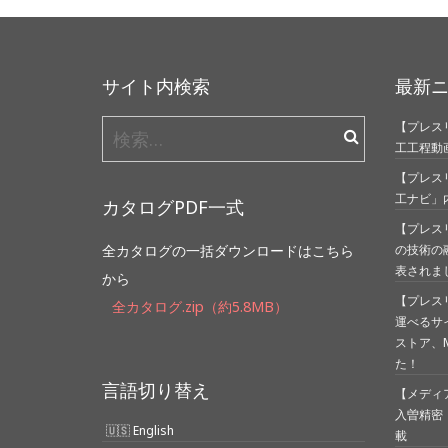
サイト内検索
最新
【プレスリ
検
工工程動
索:
【プレス
工ナビ」
カタログPDF一式
【プレス
全カタログの一括ダウンロードはこちら
の技術の
表されま
から
【プレス
全カタログ.zip（約5.8MB）
運べるサ
ストア、Mi
た！
言語切り替え
【メディア
入曽精密
English
載