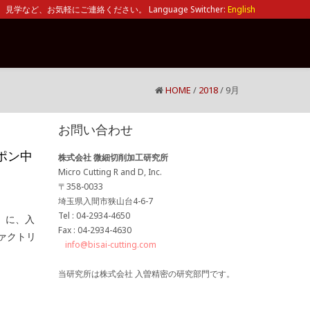
見学など、お気軽にご連絡ください。 Language Switcher:
English
HOME
/
2018
/
9月
お問い合わせ
ポン中
株式会社 微細切削加工研究所
Micro Cutting R and D, Inc.
〒358-0033
埼玉県入間市狭山台4-6-7
Tel : 04-2934-4650
」に、入
Fax : 04-2934-4630
ァクトリ
info@bisai-cutting.com
当研究所は株式会社 入曽精密の研究部門です。