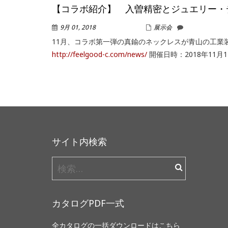
【コラボ紹介】 入曽精密とジュエリー・
9月 01, 2018
WPMASTER
展示会
11月、コラボ第一弾の真鍮のネックレスが青山の工業装飾イベ
http://feelgood-c.com/news/
開催日時：2018年11月1
サイト内検索
検
索:
カタログPDF一式
全カタログの一括ダウンロードはこちら