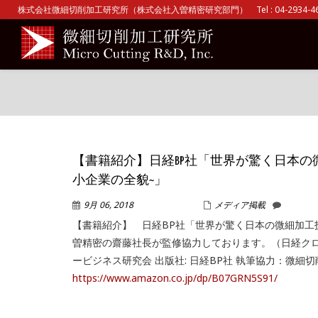
株式会社微細切削加工研究所（株式会社入曽精密研究部門） Tel : 04-2934-465
【書籍紹介】日経BP社「世界が驚く日本の微
小企業の全貌~」
9月 06, 2018
WPMASTER
メディア掲載
【書籍紹介】 日経BP社「世界が驚く日本の微細加工技
曽精密の齋藤社長が監修協力しております。（日経クロ
ービジネス研究会 出版社: 日経BP社 執筆協力：微細切
https://www.amazon.co.jp/dp/B07GRN5S91/