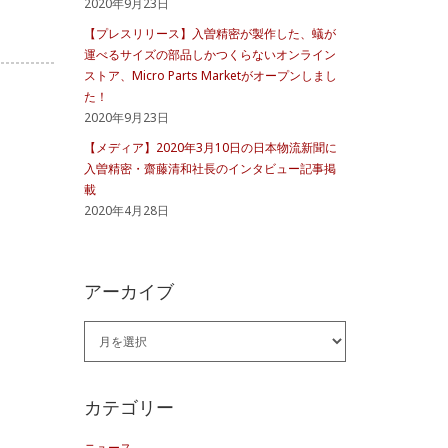
2020年9月23日
【プレスリリース】入曽精密が製作した、蟻が
運べるサイズの部品しかつくらないオンライン
ストア、Micro Parts Marketがオープンしまし
た！
2020年9月23日
【メディア】2020年3月10日の日本物流新聞に
入曽精密・齋藤清和社長のインタビュー記事掲
載
2020年4月28日
アーカイブ
ア
ー
カ
カテゴリー
イ
ニュース