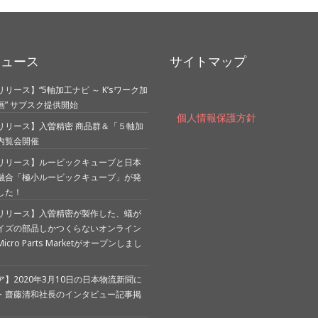
ニュース
サイトマップ
リース】“5軸加工ナビ ～ K’sワーク加
画” サブスク提供開始
個人情報保護方針
リリース】入曽精密 商品群＆「５軸加
内覧会開催
リリース】ルービックキューブと日本
融合「極小ルービックキューブ」が発
した！
リリース】入曽精密が製作した、蟻が
イズの部品しかつくらないオンライン
cro Parts Marketがオープンしまし
】2020年3月10日の日本物流新聞に
・齋藤清和社長のインタビュー記事掲