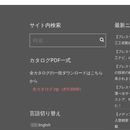
サイト内検索
最新
【プレスリ
検
工工程動
索:
【プレス
工ナビ」
カタログPDF一式
【プレス
全カタログの一括ダウンロードはこちら
の技術の
表されま
から
【プレス
全カタログ.zip（約5.8MB）
運べるサ
ストア、Mi
た！
言語切り替え
【メディア
入曽精密
English
載