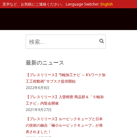
見学など、お気軽にご連絡ください。 Language Switcher:
English
検
索:
最新のニュース
【プレスリリース】“5軸加工ナビ ～ K’sワーク加
工工程動画” サブスク提供開始
2022年6月6日
【プレスリリース】入曽精密 商品群＆「５軸加
工ナビ」内覧会開催
2021年9月27日
【プレスリリース】ルービックキューブと日本
の技術の融合「極小ルービックキューブ」が発
表されました！