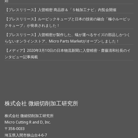
始
【プレスリリース】入曽精密 商品群＆「５軸加工ナビ」内覧会開催
【プレスリリース】ルービックキューブと日本の技術の融合「極小ルービッ
クキューブ」が発表されました！
【プレスリリース】入曽精密が製作した、蟻が運べるサイズの部品しかつく
らないオンラインストア、Micro Parts Marketがオープンしました！
【メディア】2020年3月10日の日本物流新聞に入曽精密・齋藤清和社長のイ
ンタビュー記事掲載
株式会社 微細切削加工研究所
株式会社 微細切削加工研究所
Micro Cutting R and D, Inc.
〒358-0033
埼玉県入間市狭山台4-6-7