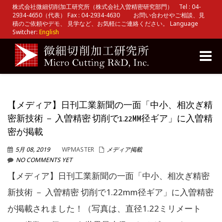
株式会社微細切削加工研究所（株式会社入曽精密研究部門） Tel : 04-
2934-4650（代表） Fax : 04-2934-4630 お問い合わせやご相談、見
積のご依頼やデモ、 見学など、お気軽にご連絡ください。 Language
Switcher:
English
Toggle
naviga
【メディア】日刊工業新聞の一面「中小、相次ぎ精
密新技術 － 入曽精密 切削で1.22MM径ギア」に入曽精
密が掲載
5月 08, 2019
WPMASTER
メディア掲載
NO COMMENTS YET
【メディア】日刊工業新聞の一面「中小、相次ぎ精密
新技術 － 入曽精密 切削で1.22mm径ギア」に入曽精密
が掲載されました！（写真は、直径1.22ミリメート