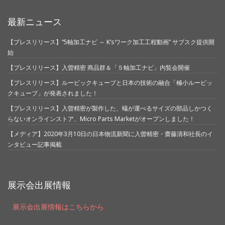
最新ニュース
【プレスリリース】“5軸加工ナビ ～ K’sワーク加工工程動画” サブスク提供開
始
【プレスリリース】入曽精密 商品群＆「５軸加工ナビ」内覧会開催
【プレスリリース】ルービックキューブと日本の技術の融合「極小ルービッ
クキューブ」が発表されました！
【プレスリリース】入曽精密が製作した、蟻が運べるサイズの部品しかつく
らないオンラインストア、Micro Parts Marketがオープンしました！
【メディア】2020年3月10日の日本物流新聞に入曽精密・齋藤清和社長のイ
ンタビュー記事掲載
展示会出展情報
展示会出展情報はこちらから