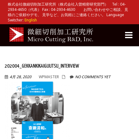
株式会社微細切削加工研究所（株式会社入曽精密研究部門） Tel : 04-
2934-4650（代表） Fax : 04-2934-4630 お問い合わせやご相談、見
積のご依頼やデモ、 見学など、お気軽にご連絡ください。 Language
Switcher:
English
Toggle
naviga
202004_GEKKANKIKAIGIJUTSU_INTERVIEW
4月 28, 2020
WPMASTER
NO COMMENTS YET