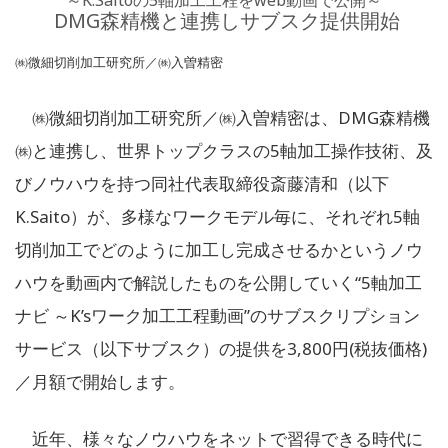
～K.Saitoの5軸加工工程をweb動画で公開～
DMG森精機と連携しサブスク提供開始
㈱微細切削加工研究所／㈱入曽精密
㈱微細切削加工研究所／㈱入曽精密は、DMG森精機
㈱と連携し、世界トップクラスの5軸加工操作技術、及
びノウハウを持つ同社代表取締役斎藤清和（以下
K.Saito）が、多様なワークモデル毎に、それぞれ5軸
切削加工でどのように加工し完成させるかというノウ
ハウを動画内で解説したものを公開していく“5軸加工
ナビ ～K’sワーク加工工程動画”のサブスクリプション
サービス（以下サブスク）の提供を3,800円(税抜価格)
／月額で開始します。
近年、様々なノウハウをネットで習得できる時代に