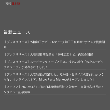
日本語
最新ニュース
【プレスリリース】“5軸加工ナビ ～ K’sワーク加工工程動画” サブスク提供開
始
【プレスリリース】入曽精密 商品群＆「５軸加工ナビ」内覧会開催
【プレスリリース】ルービックキューブと日本の技術の融合「極小ルービッ
クキューブ」が発表されました！
【プレスリリース】入曽精密が製作した、蟻が運べるサイズの部品しかつく
らないオンラインストア、Micro Parts Marketがオープンしました！
【メディア】2020年3月10日の日本物流新聞に入曽精密・齋藤清和社長のイ
ンタビュー記事掲載