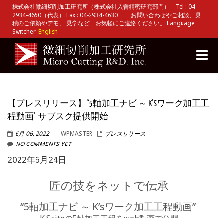
株式会社微細切削加工研究所（株式会社入曽精密研究部門） Tel : 04-
2934-4650（代表） Fax : 04-2934-4630 お問い合わせやご相談、見
積のご依頼やデモ、 見学など、お気軽にご連絡ください。 Language
Switcher:
English
Toggle
naviga
【プレスリリース】“5軸加工ナビ ～ K’Sワーク加工工
程動画” サブスク提供開始
6月 06, 2022
WPMASTER
プレスリリース
NO COMMENTS YET
2022年6月24日
匠の技をネットで伝承
“5軸加工ナビ ～ K’sワーク加工工程動画”