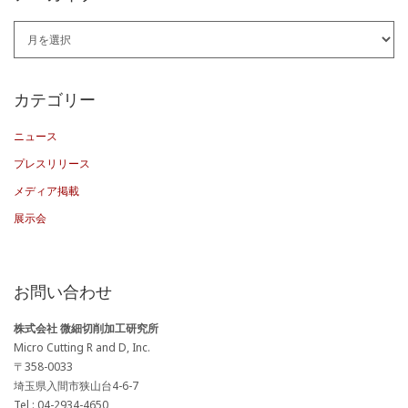
ア
ー
カ
カテゴリー
イ
ニュース
ブ
プレスリリース
メディア掲載
展示会
お問い合わせ
株式会社 微細切削加工研究所
Micro Cutting R and D, Inc.
〒358-0033
埼玉県入間市狭山台4-6-7
Tel : 04-2934-4650