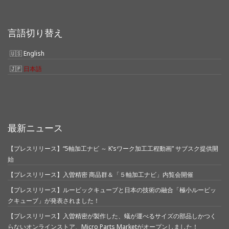
言語切り替え
English
日本語
最新ニュース
【プレスリリース】“5軸加工ナビ ～ K’sワーク加工工程動画” サブスク提供開
始
【プレスリリース】入曽精密 商品群＆「５軸加工ナビ」内覧会開催
【プレスリリース】ルービックキューブと日本の技術の融合「極小ルービッ
クキューブ」が発表されました！
【プレスリリース】入曽精密が製作した、蟻が運べるサイズの部品しかつく
らないオンラインストア、Micro Parts Marketがオープンしました！