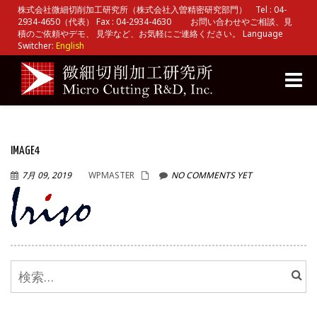
株式会社微細切削加工研究所（株式会社入曽精密研究部門） Tel : 04-
2934-4650（代表） Fax : 04-2934-4630 お問い合わせやご相談、見
積のご依頼やデモ、 見学など、お気軽にご連絡ください。 Language
Switcher:
English
Toggle
naviga
IMAGE4
7月 09, 2019
WPMASTER
NO COMMENTS YET
検
索: