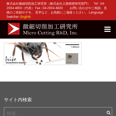
株式会社微細切削加工研究所（株式会社入曽精密研究部門） Tel : 04-
2934-4650（代表） Fax : 04-2934-4630 お問い合わせやご相談、見
積のご依頼やデモ、 見学など、お気軽にご連絡ください。 Language
Switcher:
English
Toggle
naviga
サイト内検索
検