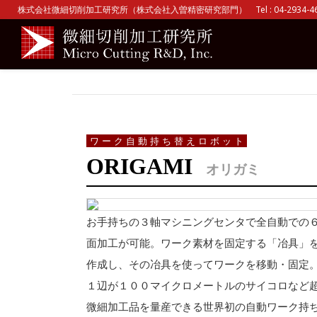
株式会社微細切削加工研究所（株式会社入曽精密研究部門） Tel : 04-2934-465
ワーク自動持ち替えロボット
ORIGAMI
オリガミ
お手持ちの３軸マシニングセンタで全自動での
面加工が可能。ワーク素材を固定する「冶具」
作成し、その冶具を使ってワークを移動・固定
１辺が１００マイクロメートルのサイコロなど
微細加工品を量産できる世界初の自動ワーク持