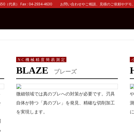
0（代表） Fax : 04-2934-4630 お問い合わせやご相談、見積のご依頼やデモ、 
NC機械精度簡易測定
BLAZE
ブレーズ
６
微細領域では真のブレへの対策が必要です。刃具
や
を
自体が持つ「真のブレ」を発見、精確な切削加工
測
。
を実現します。
超
ち