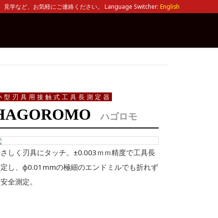
見学など、お気軽にご連絡ください。 Language Switcher:
English
小型刃具用接触式工具長測定器
HAGOROMO
ハゴロモ
さしく刃具にタッチ。±0.003ｍｍ精度で工具長
定し、φ0.01mmの極細のエンドミルでも折れず
に安全測定。