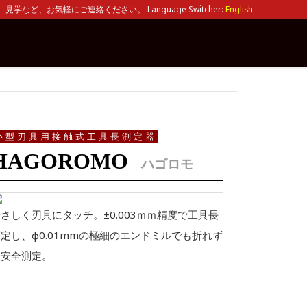
見学など、お気軽にご連絡ください。 Language Switcher:
English
小型刃具用接触式工具長測定器
HAGOROMO
ハゴロモ
さしく刃具にタッチ。±0.003ｍｍ精度で工具長
定し、φ0.01mmの極細のエンドミルでも折れず
に安全測定。