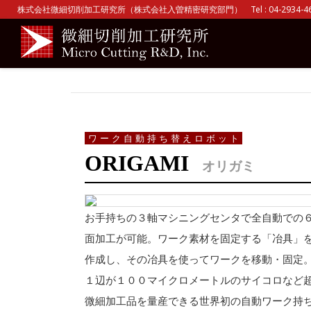
株式会社微細切削加工研究所（株式会社入曽精密研究部門） Tel : 04-2934-465
ワーク自動持ち替えロボット
ORIGAMI
オリガミ
お手持ちの３軸マシニングセンタで全自動での
面加工が可能。ワーク素材を固定する「冶具」
作成し、その冶具を使ってワークを移動・固定
１辺が１００マイクロメートルのサイコロなど
微細加工品を量産できる世界初の自動ワーク持