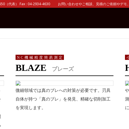
0（代表） Fax : 04-2934-4630 お問い合わせやご相談、見積のご依頼やデモ、 
NC機械精度簡易測定
BLAZE
ブレーズ
６
微細領域では真のブレへの対策が必要です。刃具
や
を
自体が持つ「真のブレ」を発見、精確な切削加工
測
。
を実現します。
超
ち